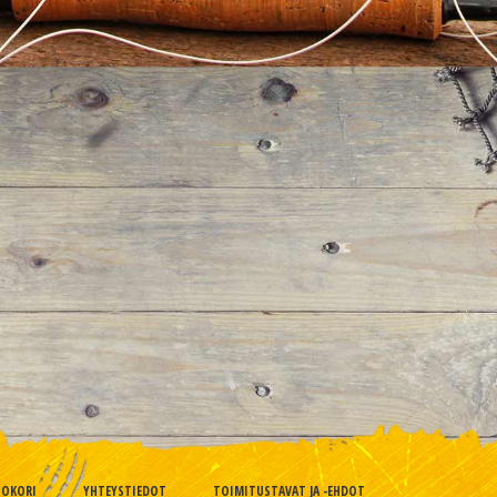
TOKORI
YHTEYSTIEDOT
TOIMITUSTAVAT JA -EHDOT