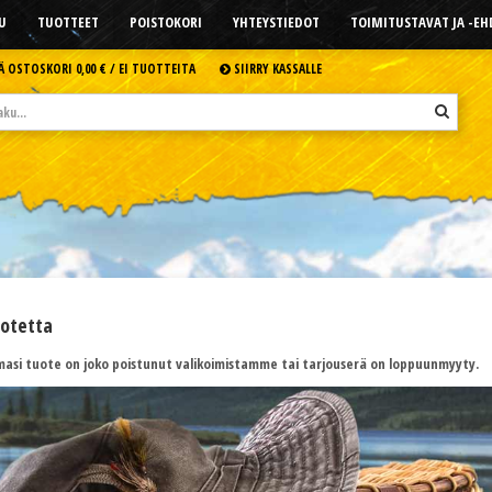
U
TUOTTEET
POISTOKORI
YHTEYSTIEDOT
TOIMITUSTAVAT JA -E
Ä OSTOSKORI
0,00 € /
EI TUOTTEITA
SIIRRY KASSALLE
uotetta
asi tuote on joko poistunut valikoimistamme tai tarjouserä on loppuunmyyty.