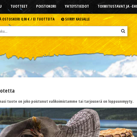
U
TUOTTEET
POISTOKORI
YHTEYSTIEDOT
TOIMITUSTAVAT JA -E
Ä OSTOSKORI
0,00 € /
EI TUOTTEITA
SIIRRY KASSALLE
uotetta
asi tuote on joko poistunut valikoimistamme tai tarjouserä on loppuunmyyty.