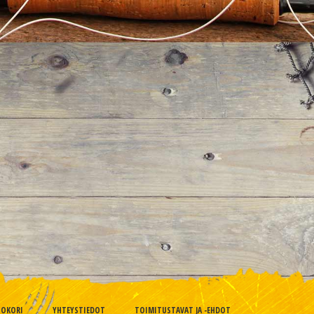
TOKORI
YHTEYSTIEDOT
TOIMITUSTAVAT JA -EHDOT