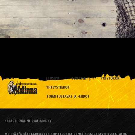
ETUSIVU
TUOTTEET
POISTOKORI
YHTEYSTIEDOT
TOIMITUSTAVAT JA -EHDOT
KALASTUSVÄLINE RIALINNA KY
MEILTÄ LÖYDÄT LAADUKKAAT TUOTTEET KAIKENLAISEEN KALASTUKSEEN, AINA