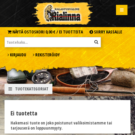
NÄYTÄ OSTOSKORI
0,00 € /
EI TUOTTEITA
SIIRRY KASSALLE
KIRJAUDU
REKISTERÖIDY
TUOTEKATEGORIAT
Ei tuotetta
Hakemasi tuote on joko poistunut valikoimistamme tai
tarjouserä on loppuunmyyty.