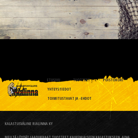
ETUSIVU
TUOTTEET
POISTOKORI
YHTEYSTIEDOT
TOIMITUSTAVAT JA -EHDOT
KALASTUSVÄLINE RIALINNA KY
MEILTÄ LÖYDÄT LAADUKKAAT TUOTTEET KAIKENLAISEEN KALASTUKSEEN, AINA