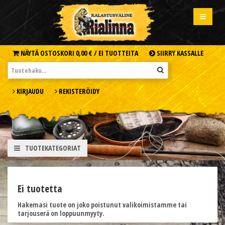
NÄYTÄ OSTOSKORI
0,00 € /
EI TUOTTEITA
SIIRRY KASSALLE
KIRJAUDU
REKISTERÖIDY
TUOTEKATEGORIAT
Ei tuotetta
Hakemasi tuote on joko poistunut valikoimistamme tai
tarjouserä on loppuunmyyty.