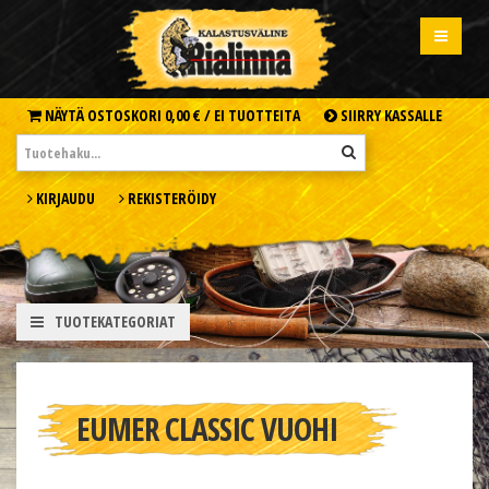
NÄYTÄ OSTOSKORI
0,00 € /
EI TUOTTEITA
SIIRRY KASSALLE
KIRJAUDU
REKISTERÖIDY
TUOTEKATEGORIAT
EUMER CLASSIC VUOHI