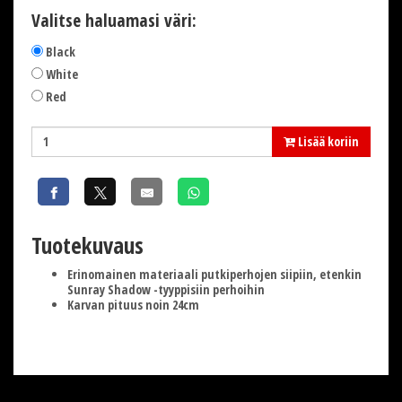
Valitse haluamasi väri:
Black
White
Red
Lisää koriin
Tuotekuvaus
Erinomainen materiaali putkiperhojen siipiin, etenkin
Sunray Shadow -tyyppisiin perhoihin
Karvan pituus noin 24cm