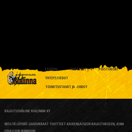
ETUSIVU
TUOTTEET
POISTOKORI
YHTEYSTIEDOT
TOIMITUSTAVAT JA -EHDOT
KALASTUSVÄLINE RIALINNA KY
MEILTÄ LÖYDÄT LAADUKKAAT TUOTTEET KAIKENLAISEEN KALASTUKSEEN, AINA
EDULLISIN HINNOIN!