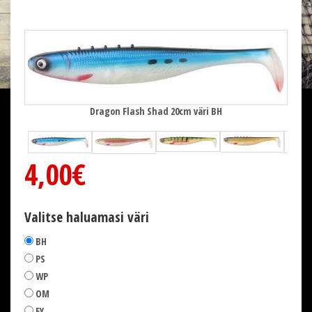
Dragon Flash Shad 20cm väri BH
4,00€
Valitse haluamasi väri
BH
PS
WP
OM
EY