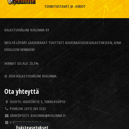
TOIMITUSTAVAT JA -EHDOT
KALASTUSVÄLINE RIALINNA KY
MEILTÄ LÖYDÄT LAADUKKAAT TUOTTEET KAIKENLAISEEN KALASTUKSEEN, AINA
EDULLISIN HINNOIN!
HINNAT SIS ALV. 25,5%
© 2026 KALASTUSVÄLINE RIALINNA.
Ota yhteyttä
OSOITE:
HULKONTIE 5, 70800 KUOPIO
PUHELIN:
(017) 363 3222
SÄHKÖPOSTI:
RIALINNA@RIALINNA.FI
Y-TUNNUS
1954167-5
Evästeasetukset