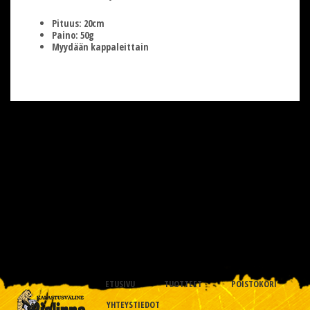
Pituus: 20cm
Paino: 50g
Myydään kappaleittain
ETUSIVU
TUOTTEET
POISTOKORI
YHTEYSTIEDOT