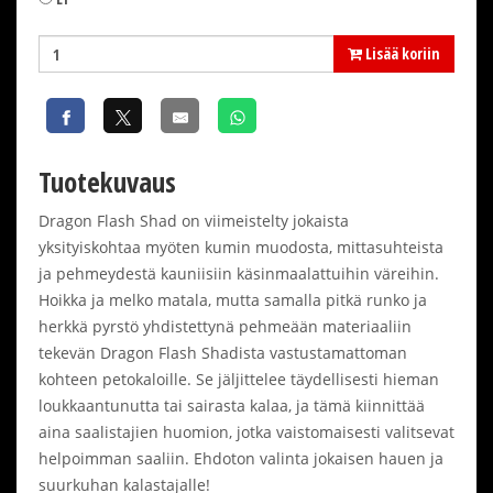
Lisää koriin
Tuotekuvaus
Dragon Flash Shad on viimeistelty jokaista
yksityiskohtaa myöten kumin muodosta, mittasuhteista
ja pehmeydestä kauniisiin käsinmaalattuihin väreihin.
Hoikka ja melko matala, mutta samalla pitkä runko ja
herkkä pyrstö yhdistettynä pehmeään materiaaliin
tekevän Dragon Flash Shadista vastustamattoman
kohteen petokaloille. Se jäljittelee täydellisesti hieman
loukkaantunutta tai sairasta kalaa, ja tämä kiinnittää
aina saalistajien huomion, jotka vaistomaisesti valitsevat
helpoimman saaliin. Ehdoton valinta jokaisen hauen ja
suurkuhan kalastajalle!