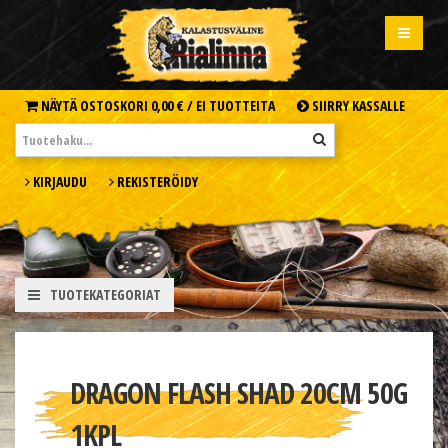
NÄYTÄ OSTOSKORI
0,00 € /
EI TUOTTEITA
SIIRRY KASSALLE
KIRJAUDU
REKISTERÖIDY
TUOTEKATEGORIAT
DRAGON FLASH SHAD 20CM 50G
1KPL