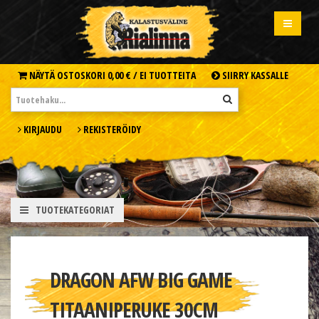
NÄYTÄ OSTOSKORI
0,00 € /
EI TUOTTEITA
SIIRRY KASSALLE
KIRJAUDU
REKISTERÖIDY
TUOTEKATEGORIAT
DRAGON AFW BIG GAME
TITAANIPERUKE 30CM