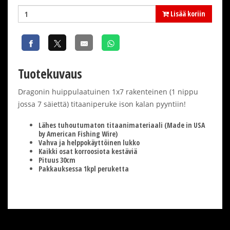
Lisää koriin
Tuotekuvaus
Dragonin huippulaatuinen 1x7 rakenteinen (1 nippu
jossa 7 säiettä) titaaniperuke ison kalan pyyntiin!
Lähes tuhoutumaton titaanimateriaali (Made in USA
by American Fishing Wire)
Vahva ja helppokäyttöinen lukko
Kaikki osat korroosiota kestäviä
Pituus 30cm
Pakkauksessa 1kpl peruketta