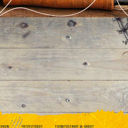
TOKORI
YHTEYSTIEDOT
TOIMITUSTAVAT JA -EHDOT