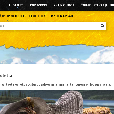
U
TUOTTEET
POISTOKORI
YHTEYSTIEDOT
TOIMITUSTAVAT JA -E
Ä OSTOSKORI
0,00 € /
EI TUOTTEITA
SIIRRY KASSALLE
uotetta
asi tuote on joko poistunut valikoimistamme tai tarjouserä on loppuunmyyty.