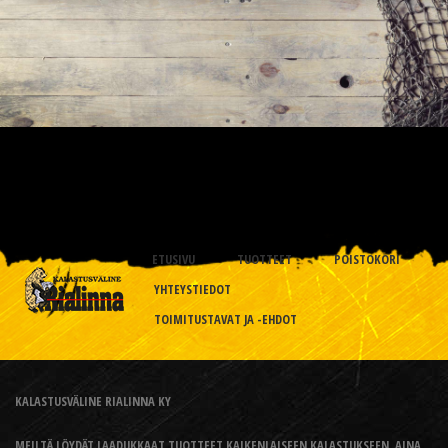
ETUSIVU
TUOTTEET
POISTOKORI
YHTEYSTIEDOT
TOIMITUSTAVAT JA -EHDOT
KALASTUSVÄLINE RIALINNA KY
MEILTÄ LÖYDÄT LAADUKKAAT TUOTTEET KAIKENLAISEEN KALASTUKSEEN, AINA