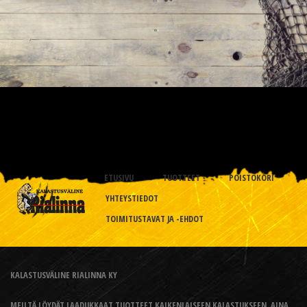
ETUSIVU
TUOTTEET
POISTOKORI
YHTEYSTIEDOT
TOIMITUSTAVAT JA -EHDOT
KALASTUSVÄLINE RIALINNA KY
MEILTÄ LÖYDÄT LAADUKKAAT TUOTTEET KAIKENLAISEEN KALASTUKSEEN, AINA