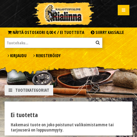
NÄYTÄ OSTOSKORI
0,00 € /
EI TUOTTEITA
SIIRRY KASSALLE
KIRJAUDU
REKISTERÖIDY
TUOTEKATEGORIAT
Ei tuotetta
Hakemasi tuote on joko poistunut valikoimistamme tai
tarjouserä on loppuunmyyty.