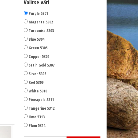
Valitse väri
Purple 5301
Magenta 5302
Turquoise 5303
Blue 5304
Green 5305
Copper 5306
Satin Gold 5307
Silver 5308
Red 5309
White 5310
Pineapple 5311
Tangerine 5312
Magenta
Lime 5313
Plum 5314