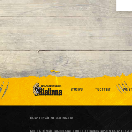
ETUSIVU
TUOTTEET
POIS
KALASTUSVÄLINE RIALINNA KY
MEILTÄ LÖYDÄT LAADUKKAAT TUOTTEET KAIKENLAISEEN KALASTUKSEEN