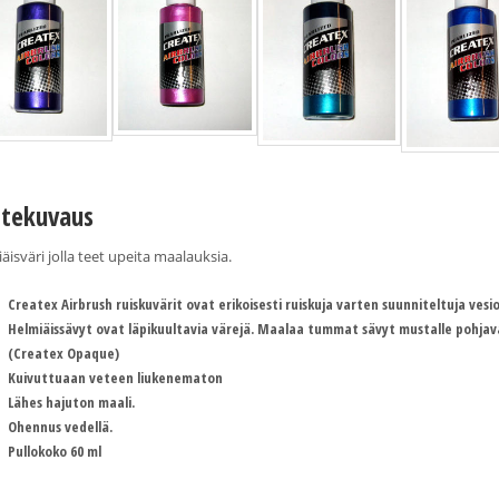
tekuvaus
äisväri jolla teet upeita maalauksia.
Createx Airbrush ruiskuvärit ovat erikoisesti ruiskuja varten suunniteltuja vesi
Helmiäissävyt ovat läpikuultavia värejä. Maalaa tummat sävyt mustalle pohjaväri
(Createx Opaque)
Kuivuttuaan veteen liukenematon
Lähes hajuton maali.
Ohennus vedellä.
Pullokoko 60 ml