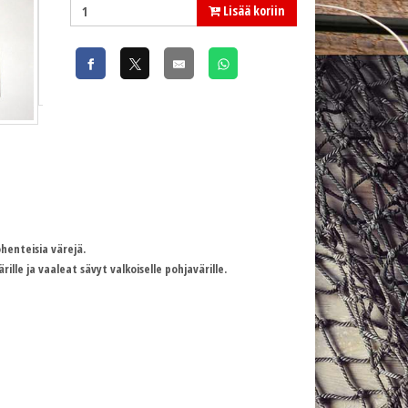
Lisää koriin
ohenteisia värejä.
lle ja vaaleat sävyt valkoiselle pohjavärille.