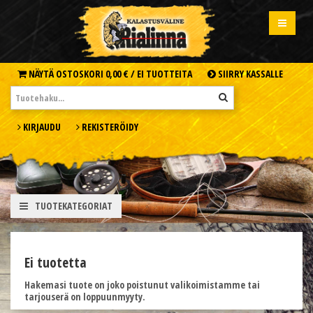
NÄYTÄ OSTOSKORI
0,00 € /
EI TUOTTEITA
SIIRRY KASSALLE
KIRJAUDU
REKISTERÖIDY
TUOTEKATEGORIAT
Ei tuotetta
Hakemasi tuote on joko poistunut valikoimistamme tai
tarjouserä on loppuunmyyty.