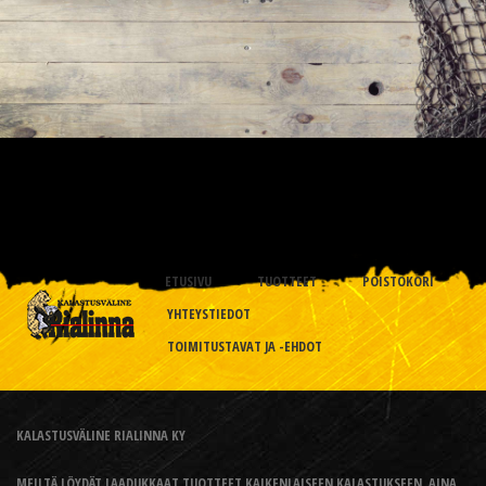
ETUSIVU
TUOTTEET
POISTOKORI
YHTEYSTIEDOT
TOIMITUSTAVAT JA -EHDOT
KALASTUSVÄLINE RIALINNA KY
MEILTÄ LÖYDÄT LAADUKKAAT TUOTTEET KAIKENLAISEEN KALASTUKSEEN, AINA