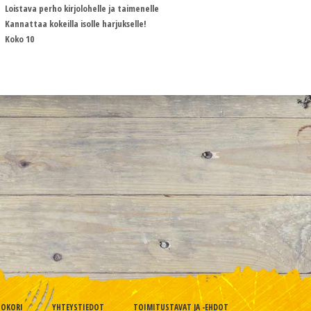
Loistava perho kirjolohelle ja taimenelle
Kannattaa kokeilla isolle harjukselle!
Koko 10
TOKORI
YHTEYSTIEDOT
TOIMITUSTAVAT JA -EHDOT