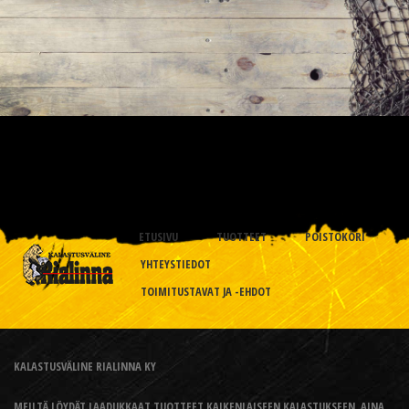
ETUSIVU
TUOTTEET
POISTOKORI
YHTEYSTIEDOT
TOIMITUSTAVAT JA -EHDOT
KALASTUSVÄLINE RIALINNA KY
MEILTÄ LÖYDÄT LAADUKKAAT TUOTTEET KAIKENLAISEEN KALASTUKSEEN, AINA