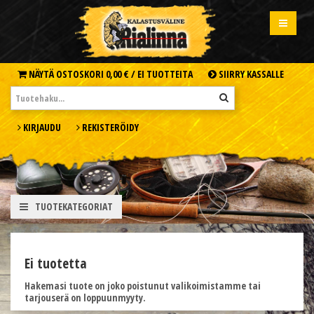
NÄYTÄ OSTOSKORI
0,00 € /
EI TUOTTEITA
SIIRRY KASSALLE
KIRJAUDU
REKISTERÖIDY
TUOTEKATEGORIAT
Ei tuotetta
Hakemasi tuote on joko poistunut valikoimistamme tai
tarjouserä on loppuunmyyty.