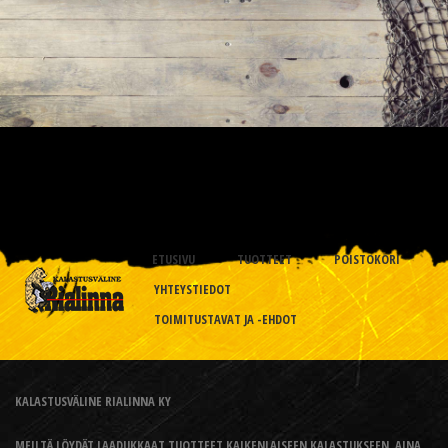
ETUSIVU
TUOTTEET
POISTOKORI
YHTEYSTIEDOT
TOIMITUSTAVAT JA -EHDOT
KALASTUSVÄLINE RIALINNA KY
MEILTÄ LÖYDÄT LAADUKKAAT TUOTTEET KAIKENLAISEEN KALASTUKSEEN, AINA