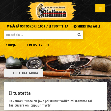
NÄYTÄ OSTOSKORI
0,00 € /
EI TUOTTEITA
SIIRRY KASSALLE
KIRJAUDU
REKISTERÖIDY
TUOTEKATEGORIAT
Ei tuotetta
Hakemasi tuote on joko poistunut valikoimistamme tai
tarjouserä on loppuunmyyty.