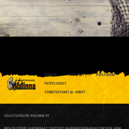
ETUSIVU
TUOTTEET
POISTOKORI
YHTEYSTIEDOT
TOIMITUSTAVAT JA -EHDOT
KALASTUSVÄLINE RIALINNA KY
MEILTÄ LÖYDÄT LAADUKKAAT TUOTTEET KAIKENLAISEEN KALASTUKSEEN, AINA