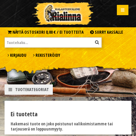
NÄYTÄ OSTOSKORI
0,00 € /
EI TUOTTEITA
SIIRRY KASSALLE
KIRJAUDU
REKISTERÖIDY
TUOTEKATEGORIAT
Ei tuotetta
Hakemasi tuote on joko poistunut valikoimistamme tai
tarjouserä on loppuunmyyty.