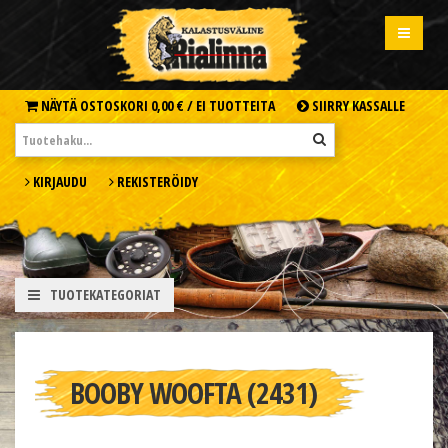
NÄYTÄ OSTOSKORI
0,00 € /
EI TUOTTEITA
SIIRRY KASSALLE
KIRJAUDU
REKISTERÖIDY
TUOTEKATEGORIAT
BOOBY WOOFTA (2431)