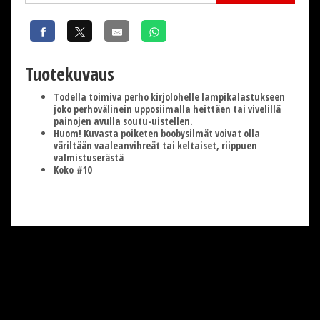
Tuotekuvaus
Todella toimiva perho kirjolohelle lampikalastukseen
joko perhovälinein upposiimalla heittäen tai vivelillä
painojen avulla soutu-uistellen.
Huom! Kuvasta poiketen boobysilmät voivat olla
väriltään vaaleanvihreät tai keltaiset, riippuen
valmistuserästä
Koko #10