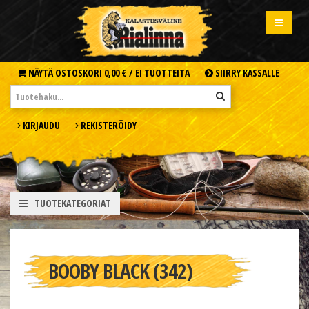
NÄYTÄ OSTOSKORI
0,00 € /
EI TUOTTEITA
SIIRRY KASSALLE
KIRJAUDU
REKISTERÖIDY
TUOTEKATEGORIAT
BOOBY BLACK (342)