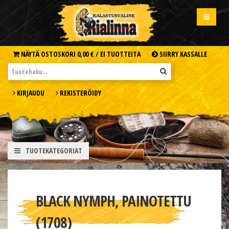
NÄYTÄ OSTOSKORI
0,00 € /
EI TUOTTEITA
SIIRRY KASSALLE
KIRJAUDU
REKISTERÖIDY
TUOTEKATEGORIAT
BLACK NYMPH, PAINOTETTU
(1708)