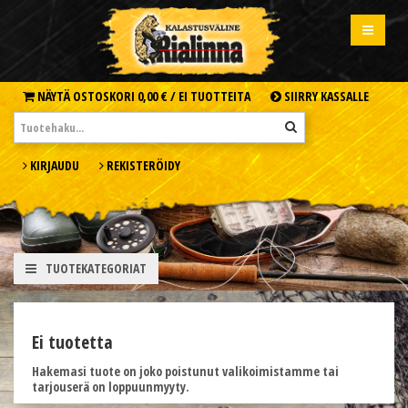
NÄYTÄ OSTOSKORI
0,00 € /
EI TUOTTEITA
SIIRRY KASSALLE
KIRJAUDU
REKISTERÖIDY
TUOTEKATEGORIAT
Ei tuotetta
Hakemasi tuote on joko poistunut valikoimistamme tai
tarjouserä on loppuunmyyty.