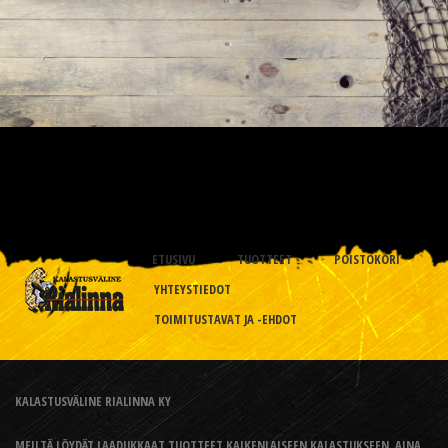
ETUSIVU
TUOTTEET
POISTOKORI
YHTEYSTIEDOT
TOIMITUSTAVAT JA -EHDOT
KALASTUSVÄLINE RIALINNA KY
MEILTÄ LÖYDÄT LAADUKKAAT TUOTTEET KAIKENLAISEEN KALASTUKSEEN, AINA