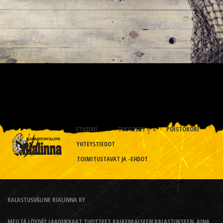
ETUSIVU
TUOTTEET
POISTOKORI
YHTEYSTIEDOT
TOIMITUSTAVAT JA -EHDOT
KALASTUSVÄLINE RIALINNA KY
MEILTÄ LÖYDÄT LAADUKKAAT TUOTTEET KAIKENLAISEEN KALASTUKSEEN, AINA