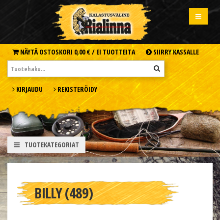
NÄYTÄ OSTOSKORI
0,00 € /
EI TUOTTEITA
SIIRRY KASSALLE
KIRJAUDU
REKISTERÖIDY
TUOTEKATEGORIAT
BILLY (489)