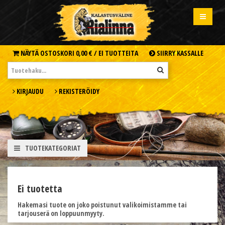
NÄYTÄ OSTOSKORI
0,00 € /
EI TUOTTEITA
SIIRRY KASSALLE
KIRJAUDU
REKISTERÖIDY
TUOTEKATEGORIAT
Ei tuotetta
Hakemasi tuote on joko poistunut valikoimistamme tai
tarjouserä on loppuunmyyty.