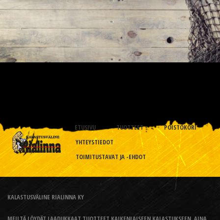
ETUSIVU
TUOTTEET
POISTOKORI
YHTEYSTIEDOT
TOIMITUSTAVAT JA -EHDOT
KALASTUSVÄLINE RIALINNA KY
MEILTÄ LÖYDÄT LAADUKKAAT TUOTTEET KAIKENLAISEEN KALASTUKSEEN, AINA