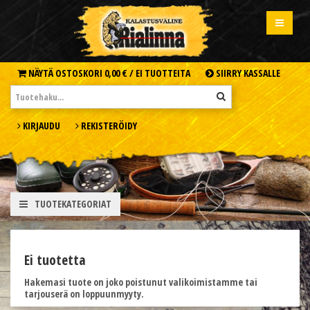
NÄYTÄ OSTOSKORI
0,00 € /
EI TUOTTEITA
SIIRRY KASSALLE
KIRJAUDU
REKISTERÖIDY
TUOTEKATEGORIAT
Ei tuotetta
Hakemasi tuote on joko poistunut valikoimistamme tai
tarjouserä on loppuunmyyty.