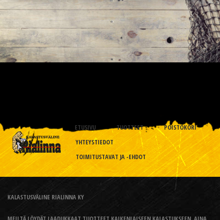
ETUSIVU
TUOTTEET
POISTOKORI
YHTEYSTIEDOT
TOIMITUSTAVAT JA -EHDOT
KALASTUSVÄLINE RIALINNA KY
MEILTÄ LÖYDÄT LAADUKKAAT TUOTTEET KAIKENLAISEEN KALASTUKSEEN, AINA