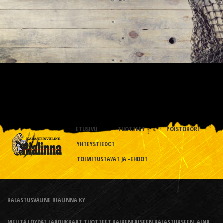
ETUSIVU
TUOTTEET
POISTOKORI
YHTEYSTIEDOT
TOIMITUSTAVAT JA -EHDOT
KALASTUSVÄLINE RIALINNA KY
MEILTÄ LÖYDÄT LAADUKKAAT TUOTTEET KAIKENLAISEEN KALASTUKSEEN, AINA