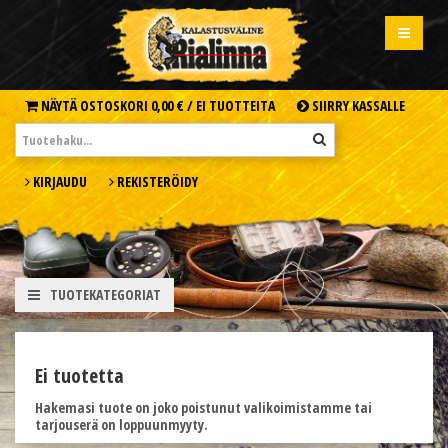
NÄYTÄ OSTOSKORI
0,00 € /
EI TUOTTEITA
SIIRRY KASSALLE
KIRJAUDU
REKISTERÖIDY
TUOTEKATEGORIAT
Ei tuotetta
Hakemasi tuote on joko poistunut valikoimistamme tai
tarjouserä on loppuunmyyty.