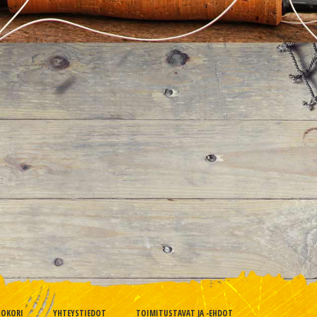
TOKORI
YHTEYSTIEDOT
TOIMITUSTAVAT JA -EHDOT