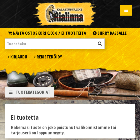
NÄYTÄ OSTOSKORI
0,00 € /
EI TUOTTEITA
SIIRRY KASSALLE
KIRJAUDU
REKISTERÖIDY
TUOTEKATEGORIAT
Ei tuotetta
Hakemasi tuote on joko poistunut valikoimistamme tai
tarjouserä on loppuunmyyty.