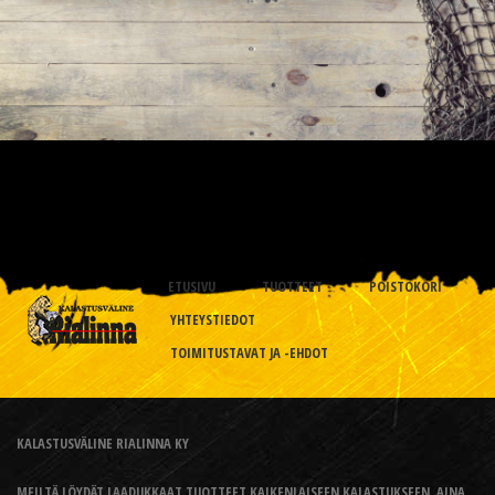
ETUSIVU
TUOTTEET
POISTOKORI
YHTEYSTIEDOT
TOIMITUSTAVAT JA -EHDOT
KALASTUSVÄLINE RIALINNA KY
MEILTÄ LÖYDÄT LAADUKKAAT TUOTTEET KAIKENLAISEEN KALASTUKSEEN, AINA