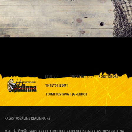
ETUSIVU
TUOTTEET
POISTOKORI
YHTEYSTIEDOT
TOIMITUSTAVAT JA -EHDOT
KALASTUSVÄLINE RIALINNA KY
MEILTÄ LÖYDÄT LAADUKKAAT TUOTTEET KAIKENLAISEEN KALASTUKSEEN, AINA