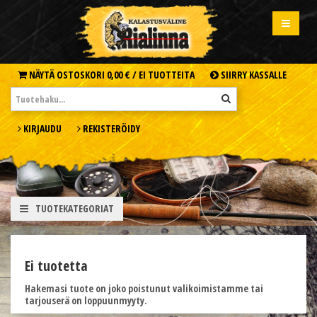
NÄYTÄ OSTOSKORI
0,00 € /
EI TUOTTEITA
SIIRRY KASSALLE
KIRJAUDU
REKISTERÖIDY
TUOTEKATEGORIAT
Ei tuotetta
Hakemasi tuote on joko poistunut valikoimistamme tai
tarjouserä on loppuunmyyty.