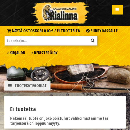
NÄYTÄ OSTOSKORI
0,00 € /
EI TUOTTEITA
SIIRRY KASSALLE
KIRJAUDU
REKISTERÖIDY
TUOTEKATEGORIAT
Ei tuotetta
Hakemasi tuote on joko poistunut valikoimistamme tai
tarjouserä on loppuunmyyty.