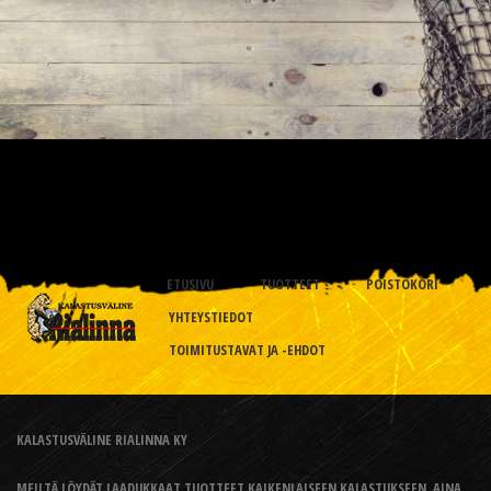
ETUSIVU
TUOTTEET
POISTOKORI
YHTEYSTIEDOT
TOIMITUSTAVAT JA -EHDOT
KALASTUSVÄLINE RIALINNA KY
MEILTÄ LÖYDÄT LAADUKKAAT TUOTTEET KAIKENLAISEEN KALASTUKSEEN, AINA