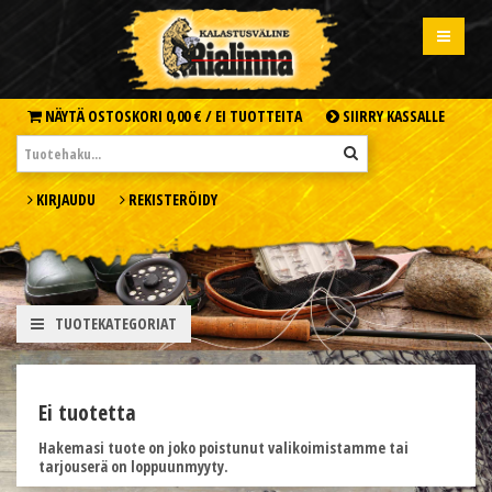
NÄYTÄ OSTOSKORI
0,00 € /
EI TUOTTEITA
SIIRRY KASSALLE
KIRJAUDU
REKISTERÖIDY
TUOTEKATEGORIAT
Ei tuotetta
Hakemasi tuote on joko poistunut valikoimistamme tai
tarjouserä on loppuunmyyty.