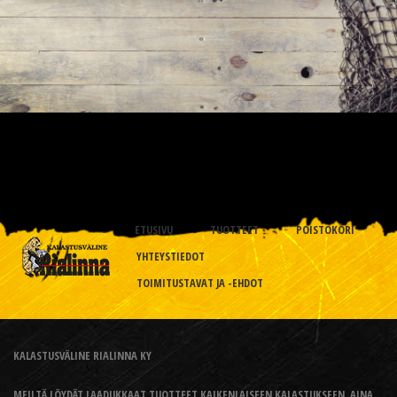
ETUSIVU
TUOTTEET
POISTOKORI
YHTEYSTIEDOT
TOIMITUSTAVAT JA -EHDOT
KALASTUSVÄLINE RIALINNA KY
MEILTÄ LÖYDÄT LAADUKKAAT TUOTTEET KAIKENLAISEEN KALASTUKSEEN, AINA