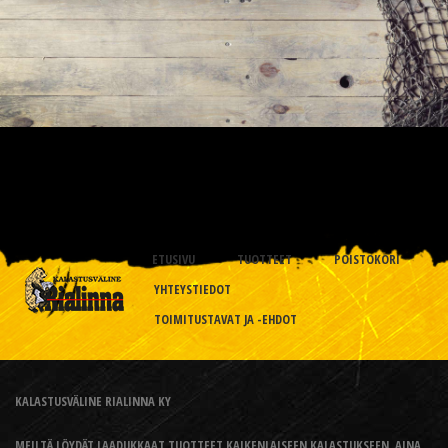
ETUSIVU
TUOTTEET
POISTOKORI
YHTEYSTIEDOT
TOIMITUSTAVAT JA -EHDOT
KALASTUSVÄLINE RIALINNA KY
MEILTÄ LÖYDÄT LAADUKKAAT TUOTTEET KAIKENLAISEEN KALASTUKSEEN, AINA