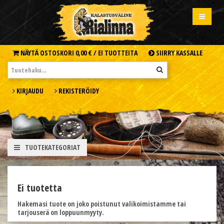
NÄYTÄ OSTOSKORI
0,00 € /
EI TUOTTEITA
SIIRRY KASSALLE
KIRJAUDU
REKISTERÖIDY
TUOTEKATEGORIAT
Ei tuotetta
Hakemasi tuote on joko poistunut valikoimistamme tai
tarjouserä on loppuunmyyty.