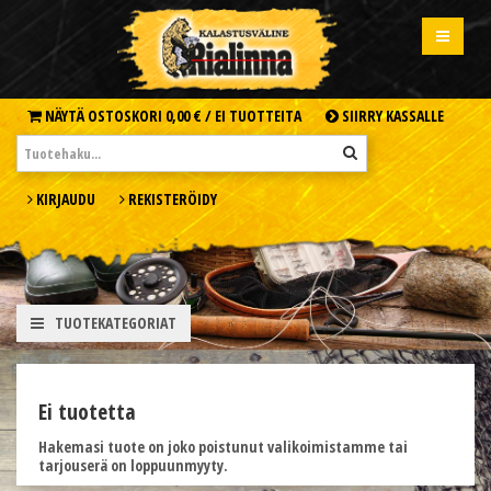
NÄYTÄ OSTOSKORI
0,00 € /
EI TUOTTEITA
SIIRRY KASSALLE
KIRJAUDU
REKISTERÖIDY
TUOTEKATEGORIAT
Ei tuotetta
Hakemasi tuote on joko poistunut valikoimistamme tai
tarjouserä on loppuunmyyty.