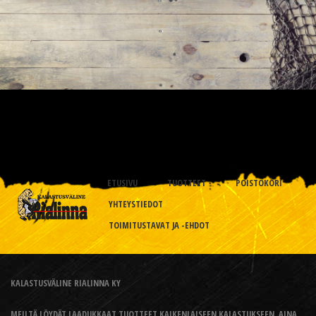
ETUSIVU
TUOTTEET
POISTOKORI
YHTEYSTIEDOT
TOIMITUSTAVAT JA -EHDOT
KALASTUSVÄLINE RIALINNA KY
MEILTÄ LÖYDÄT LAADUKKAAT TUOTTEET KAIKENLAISEEN KALASTUKSEEN, AINA