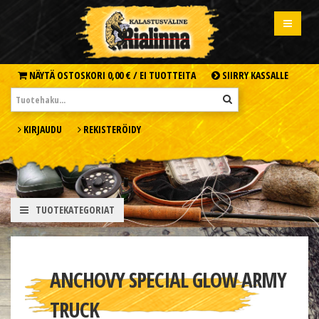
NÄYTÄ OSTOSKORI
0,00 € /
EI TUOTTEITA
SIIRRY KASSALLE
KIRJAUDU
REKISTERÖIDY
TUOTEKATEGORIAT
ANCHOVY SPECIAL GLOW ARMY
TRUCK