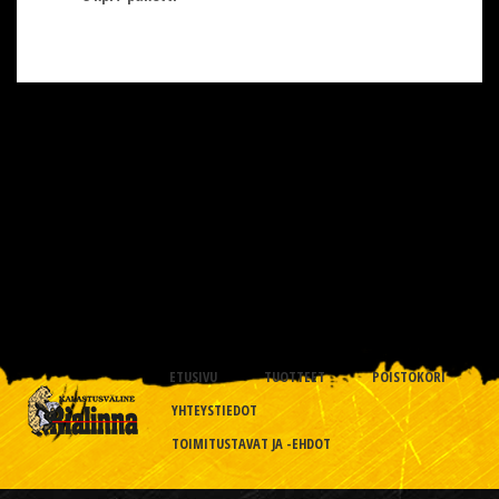
ETUSIVU
TUOTTEET
POISTOKORI
YHTEYSTIEDOT
TOIMITUSTAVAT JA -EHDOT