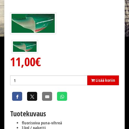
11,00€
Lisää koriin
Tuotekuvaus
fluorisoiva puna-vihreä
3 kpl / paketti