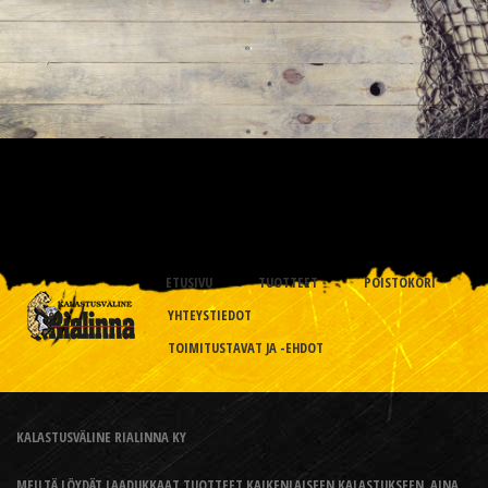
ETUSIVU
TUOTTEET
POISTOKORI
YHTEYSTIEDOT
TOIMITUSTAVAT JA -EHDOT
KALASTUSVÄLINE RIALINNA KY
MEILTÄ LÖYDÄT LAADUKKAAT TUOTTEET KAIKENLAISEEN KALASTUKSEEN, AINA