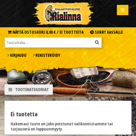
NÄYTÄ OSTOSKORI
0,00 € /
EI TUOTTEITA
SIIRRY KASSALLE
KIRJAUDU
REKISTERÖIDY
TUOTEKATEGORIAT
Ei tuotetta
Hakemasi tuote on joko poistunut valikoimistamme tai
tarjouserä on loppuunmyyty.