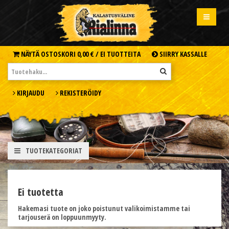
NÄYTÄ OSTOSKORI
0,00 € /
EI TUOTTEITA
SIIRRY KASSALLE
KIRJAUDU
REKISTERÖIDY
TUOTEKATEGORIAT
Ei tuotetta
Hakemasi tuote on joko poistunut valikoimistamme tai
tarjouserä on loppuunmyyty.