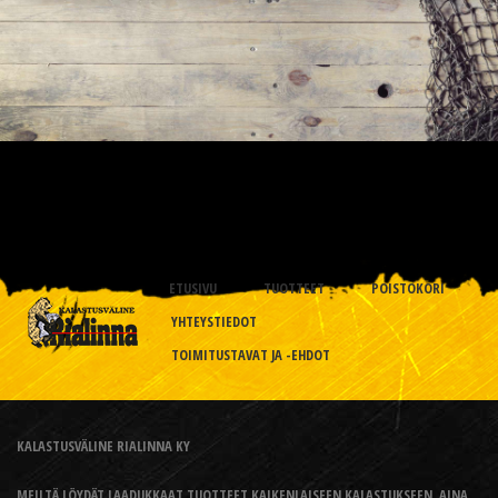
ETUSIVU
TUOTTEET
POISTOKORI
YHTEYSTIEDOT
TOIMITUSTAVAT JA -EHDOT
KALASTUSVÄLINE RIALINNA KY
MEILTÄ LÖYDÄT LAADUKKAAT TUOTTEET KAIKENLAISEEN KALASTUKSEEN, AINA