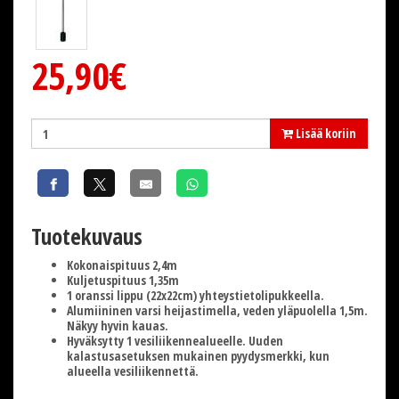
25,90€
Lisää koriin
Tuotekuvaus
Kokonaispituus 2,4m
Kuljetuspituus 1,35m
1 oranssi lippu (22x22cm) yhteystietolipukkeella.
Alumiininen varsi heijastimella, veden yläpuolella 1,5m.
Näkyy hyvin kauas.
Hyväksytty
1 vesiliikennealueelle
. Uuden
kalastusasetuksen mukainen pyydysmerkki, kun
alueella vesiliikennettä.