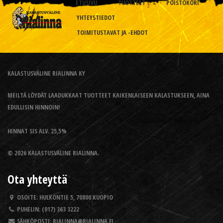
ETUSIVU
TUOTTEET
POISTOKORI
YHTEYSTIEDOT
TOIMITUSTAVAT JA -EHDOT
KALASTUSVÄLINE RIALINNA KY
MEILTÄ LÖYDÄT LAADUKKAAT TUOTTEET KAIKENLAISEEN KALASTUKSEEN, AINA
EDULLISIN HINNOIN!
HINNAT SIS ALV. 25,5%
© 2026 KALASTUSVÄLINE RIALINNA.
Ota yhteyttä
OSOITE:
HULKONTIE 5, 70800 KUOPIO
PUHELIN:
(017) 363 3222
SÄHKÖPOSTI:
RIALINNA@RIALINNA.FI