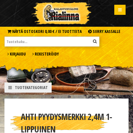
NÄYTÄ OSTOSKORI
0,00 € /
EI TUOTTEITA
SIIRRY KASSALLE
KIRJAUDU
REKISTERÖIDY
TUOTEKATEGORIAT
AHTI PYYDYSMERKKI 2,4M 1-
LIPPUINEN