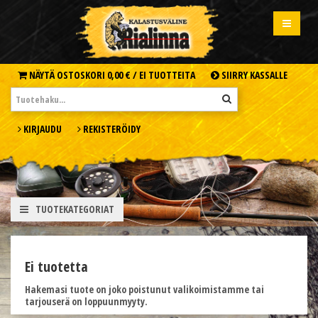
NÄYTÄ OSTOSKORI
0,00 € /
EI TUOTTEITA
SIIRRY KASSALLE
KIRJAUDU
REKISTERÖIDY
TUOTEKATEGORIAT
Ei tuotetta
Hakemasi tuote on joko poistunut valikoimistamme tai
tarjouserä on loppuunmyyty.