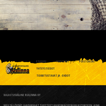
ETUSIVU
TUOTTEET
POISTOKORI
YHTEYSTIEDOT
TOIMITUSTAVAT JA -EHDOT
KALASTUSVÄLINE RIALINNA KY
MEILTÄ LÖYDÄT LAADUKKAAT TUOTTEET KAIKENLAISEEN KALASTUKSEEN, AINA