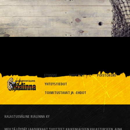
ETUSIVU
TUOTTEET
POISTOKORI
YHTEYSTIEDOT
TOIMITUSTAVAT JA -EHDOT
KALASTUSVÄLINE RIALINNA KY
MEILTÄ LÖYDÄT LAADUKKAAT TUOTTEET KAIKENLAISEEN KALASTUKSEEN, AINA