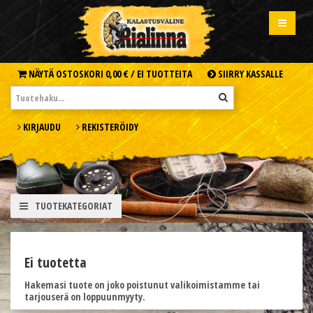
NÄYTÄ OSTOSKORI
0,00 € /
EI TUOTTEITA
SIIRRY KASSALLE
KIRJAUDU
REKISTERÖIDY
TUOTEKATEGORIAT
Ei tuotetta
Hakemasi tuote on joko poistunut valikoimistamme tai
tarjouserä on loppuunmyyty.