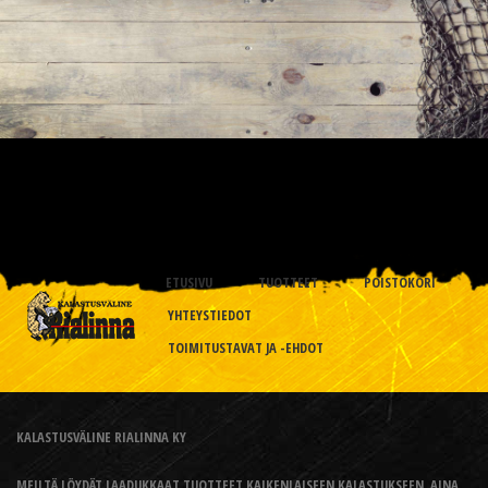
ETUSIVU
TUOTTEET
POISTOKORI
YHTEYSTIEDOT
TOIMITUSTAVAT JA -EHDOT
KALASTUSVÄLINE RIALINNA KY
MEILTÄ LÖYDÄT LAADUKKAAT TUOTTEET KAIKENLAISEEN KALASTUKSEEN, AINA