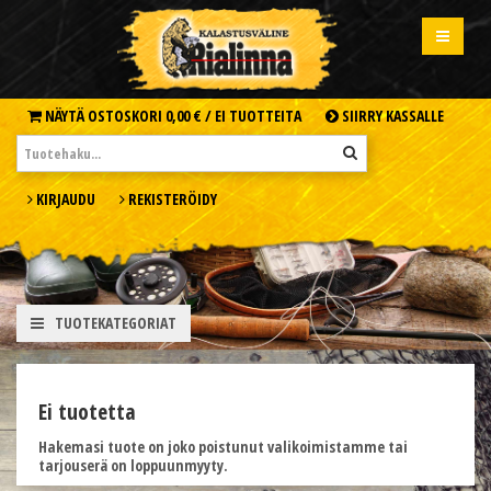
NÄYTÄ OSTOSKORI
0,00 € /
EI TUOTTEITA
SIIRRY KASSALLE
KIRJAUDU
REKISTERÖIDY
TUOTEKATEGORIAT
Ei tuotetta
Hakemasi tuote on joko poistunut valikoimistamme tai
tarjouserä on loppuunmyyty.