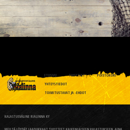
ETUSIVU
TUOTTEET
POISTOKORI
YHTEYSTIEDOT
TOIMITUSTAVAT JA -EHDOT
KALASTUSVÄLINE RIALINNA KY
MEILTÄ LÖYDÄT LAADUKKAAT TUOTTEET KAIKENLAISEEN KALASTUKSEEN, AINA