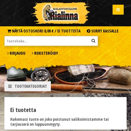
NÄYTÄ OSTOSKORI
0,00 € /
EI TUOTTEITA
SIIRRY KASSALLE
KIRJAUDU
REKISTERÖIDY
TUOTEKATEGORIAT
Ei tuotetta
Hakemasi tuote on joko poistunut valikoimistamme tai
tarjouserä on loppuunmyyty.