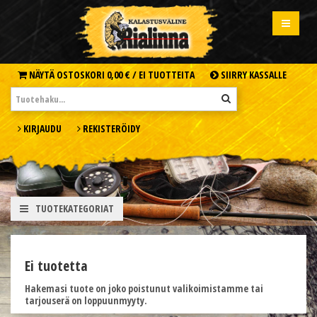
NÄYTÄ OSTOSKORI
0,00 € /
EI TUOTTEITA
SIIRRY KASSALLE
KIRJAUDU
REKISTERÖIDY
TUOTEKATEGORIAT
Ei tuotetta
Hakemasi tuote on joko poistunut valikoimistamme tai
tarjouserä on loppuunmyyty.