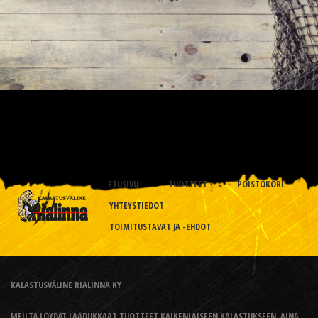
ETUSIVU
TUOTTEET
POISTOKORI
YHTEYSTIEDOT
TOIMITUSTAVAT JA -EHDOT
KALASTUSVÄLINE RIALINNA KY
MEILTÄ LÖYDÄT LAADUKKAAT TUOTTEET KAIKENLAISEEN KALASTUKSEEN, AINA