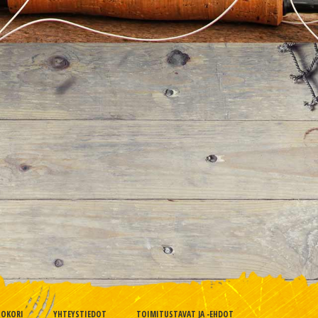
TOKORI
YHTEYSTIEDOT
TOIMITUSTAVAT JA -EHDOT