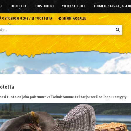
U
TUOTTEET
POISTOKORI
YHTEYSTIEDOT
TOIMITUSTAVAT JA -E
Ä OSTOSKORI
0,00 € /
EI TUOTTEITA
SIIRRY KASSALLE
uotetta
asi tuote on joko poistunut valikoimistamme tai tarjouserä on loppuunmyyty.