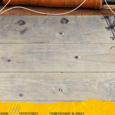
TOKORI
YHTEYSTIEDOT
TOIMITUSTAVAT JA -EHDOT