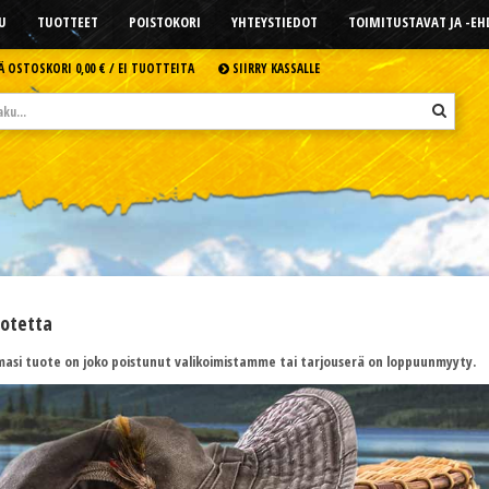
U
TUOTTEET
POISTOKORI
YHTEYSTIEDOT
TOIMITUSTAVAT JA -E
Ä OSTOSKORI
0,00 € /
EI TUOTTEITA
SIIRRY KASSALLE
uotetta
asi tuote on joko poistunut valikoimistamme tai tarjouserä on loppuunmyyty.