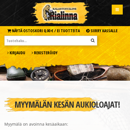
NÄYTÄ OSTOSKORI
0,00 € /
EI TUOTTEITA
SIIRRY KASSALLE
KIRJAUDU
REKISTERÖIDY
MYYMÄLÄN KESÄN AUKIOLOAJAT!
Myymälä on avoinna kesäaikaan: