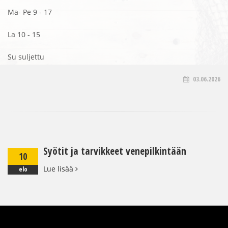
Ma- Pe 9 - 17
La 10 - 15
Su suljettu
03.06.2026
Syötit ja tarvikkeet venepilkintään
10
Lue lisää
elo