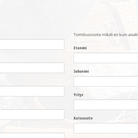
Toimitusosoite mikäli eri kuin asiak
Etunimi
Sukunimi
Yritys
Katuosoite