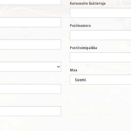
Katuosoite lisätietoja
Postinumero
Postitoimipaikka
Maa