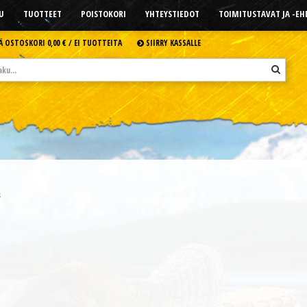
U
TUOTTEET
POISTOKORI
YHTEYSTIEDOT
TOIMITUSTAVAT JA -E
Ä OSTOSKORI
0,00 € /
EI TUOTTEITA
SIIRRY KASSALLE
s