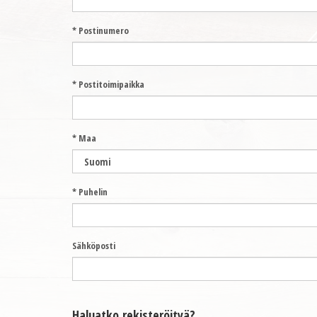
* Postinumero
* Postitoimipaikka
* Maa
* Puhelin
Sähköposti
Haluatko rekisteröityä?