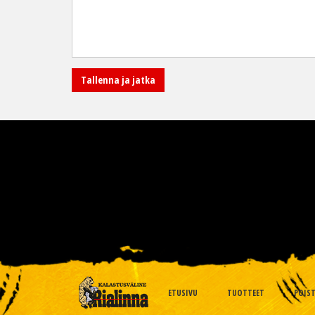
ETUSIVU
TUOTTEET
POIS