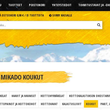
U
TUOTTEET
POISTOKORI
YHTEYSTIEDOT
TOIMITUSTAVAT JA -E
Ä OSTOSKORI
0,00 € /
EI TUOTTEITA
SIIRRY KASSALLE
MIKADO KOUKUT
KELAT
HAAVIT JA HAVAKSET
HEITTOHYRRÄKELAT
HEITTOKALASTUKSEN OHEISTARVI
TTOPAINOT JA HEITTOKOHOT
HEITTOVAVAT
KALASTUSLIIVIT
KOUKUT
PAKIT, 