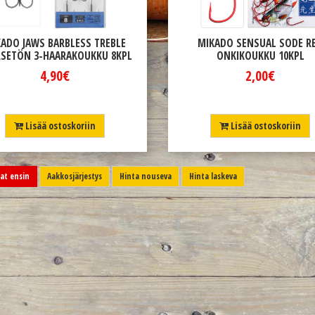
ADO JAWS BARBLESS TREBLE
MIKADO SENSUAL SODE R
SETÖN 3-HAARAKOUKKU 8KPL
ONKIKOUKKU 10KPL
4,90€
2,00€
Lisää ostoskoriin
Lisää ostoskoriin
t ensin
Aakkosjärjestys
Hinta nouseva
Hinta laskeva