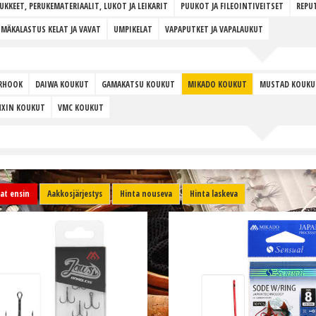
UKKEET, PERUKEMATERIAALIT, LUKOT JA LEIKARIT
PUUKOT JA FILEOINTIVEITSET
REPUT
MÄKALASTUS KELAT JA VAVAT
UMPIKELAT
VAPAPUTKET JA VAPALAUKUT
RHOOK
DAIWA KOUKUT
GAMAKATSU KOUKUT
MIKADO KOUKUT
MUSTAD KOUKU
NXIN KOUKUT
VMC KOUKUT
t ensin
Aakkosjärjestys
Hinta nouseva
Hinta laskeva