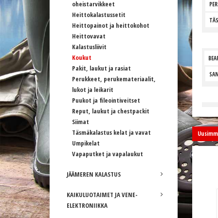
oheistarvikkeet
PER
Heittokalastussetit
TÄS
Heittopainot ja heittokohot
Heittovavat
Kalastusliivit
Koukut
BEA
Pakit, laukut ja rasiat
SA
Perukkeet, perukemateriaalit,
lukot ja leikarit
Puukot ja fileointiveitset
Reput, laukut ja chestpackit
Siimat
Täsmäkalastus kelat ja vavat
Uusimma
Umpikelat
Vapaputket ja vapalaukut
JÄÄMEREN KALASTUS
KAIKULUOTAIMET JA VENE-
ELEKTRONIIKKA