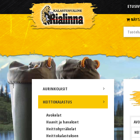
ETUSIV
NÄYT
AURINKOLASIT
HEITTOKALASTUS
Avokelat
Haavit ja havakset
AVO
Heittohyrräkelat
HEI
Heittokalastuksen