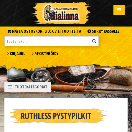
NÄYTÄ OSTOSKORI
0,00 € /
EI TUOTTEITA
SIIRRY KASSALLE
KIRJAUDU
REKISTERÖIDY
TUOTEKATEGORIAT
RUTHLESS PYSTYPILKIT