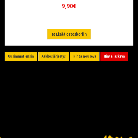
9,90€
Lisää ostoskoriin
Uusimmat ensin
Aakkosjärjestys
Hinta nouseva
Hinta laskeva