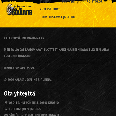
ETUSIVU
TUOTTEET
POISTOKORI
YHTEYSTIEDOT
TOIMITUSTAVAT JA -EHDOT
KALASTUSVÄLINE RIALINNA KY
MEILTÄ LÖYDÄT LAADUKKAAT TUOTTEET KAIKENLAISEEN KALASTUKSEEN, AINA
EDULLISIN HINNOIN!
HINNAT SIS ALV. 25,5%
© 2026 KALASTUSVÄLINE RIALINNA.
Ota yhteyttä
OSOITE:
HULKONTIE 5, 70800 KUOPIO
PUHELIN:
(017) 363 3222
SÄHKÖPOSTI:
RIALINNA@RIALINNA.FI