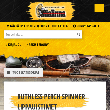
NÄYTÄ OSTOSKORI
0,00 € /
EI TUOTTEITA
SIIRRY KASSALLE
KIRJAUDU
REKISTERÖIDY
TUOTEKATEGORIAT
RUTHLESS PERCH SPINNER
LIPPAUISTIMET