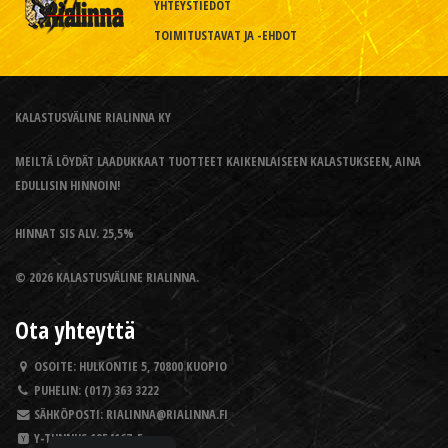
YHTEYSTIEDOT
TOIMITUSTAVAT JA -EHDOT
KALASTUSVÄLINE RIALINNA KY
MEILTÄ LÖYDÄT LAADUKKAAT TUOTTEET KAIKENLAISEEN KALASTUKSEEN, AINA
EDULLISIN HINNOIN!
HINNAT SIS ALV. 25,5%
© 2026 KALASTUSVÄLINE RIALINNA.
Ota yhteyttä
OSOITE:
HULKONTIE 5, 70800 KUOPIO
PUHELIN:
(017) 363 3222
SÄHKÖPOSTI:
RIALINNA@RIALINNA.FI
Y-TUNNUS
1954167-5