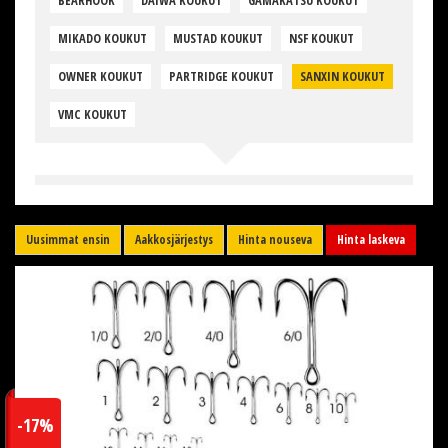
BEARHOOK
DAIWA KOUKUT
GAMAKATSU KOUKUT
MIKADO KOUKUT
MUSTAD KOUKUT
NSF KOUKUT
OWNER KOUKUT
PARTRIDGE KOUKUT
SANXIN KOUKUT
VMC KOUKUT
Uusimmat ensin
Aakkosjärjestys
Hinta nouseva
Hinta laskeva
-17%