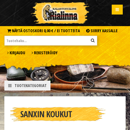
NÄYTÄ OSTOSKORI
0,00 € /
EI TUOTTEITA
SIIRRY KASSALLE
KIRJAUDU
REKISTERÖIDY
TUOTEKATEGORIAT
SANXIN KOUKUT