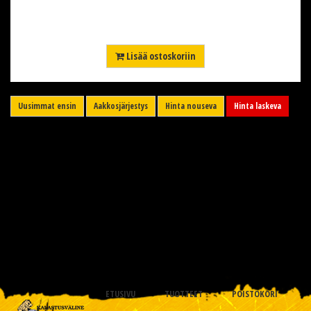
Lisää ostoskoriin
Uusimmat ensin
Aakkosjärjestys
Hinta nouseva
Hinta laskeva
ETUSIVU
TUOTTEET
POISTOKORI