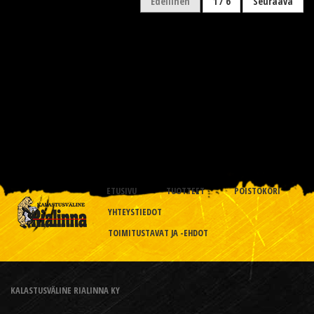
Edellinen
1 / 6
Seuraava
ETUSIVU
TUOTTEET
POISTOKORI
YHTEYSTIEDOT
TOIMITUSTAVAT JA -EHDOT
KALASTUSVÄLINE RIALINNA KY