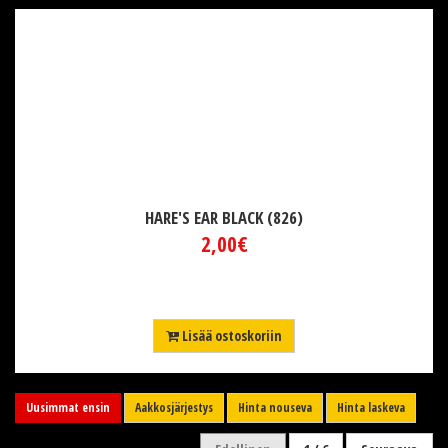
HARE'S EAR BLACK (826)
2,00€
Lisää ostoskoriin
Uusimmat ensin
Aakkosjärjestys
Hinta nouseva
Hinta laskeva