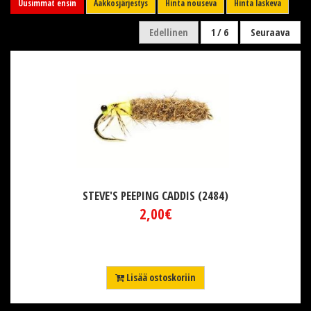
Uusimmat ensin
Aakkosjärjestys
Hinta nouseva
Hinta laskeva
Edellinen
1 / 6
Seuraava
STEVE'S PEEPING CADDIS (2484)
2,00€
Lisää ostoskoriin