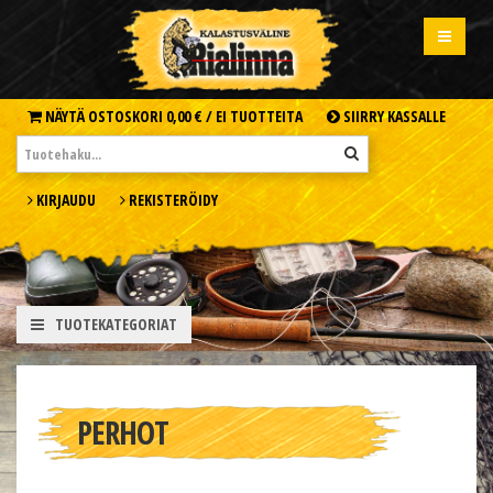
NÄYTÄ OSTOSKORI
0,00 € /
EI TUOTTEITA
SIIRRY KASSALLE
KIRJAUDU
REKISTERÖIDY
TUOTEKATEGORIAT
PERHOT